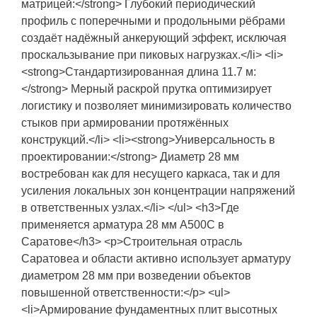
матрицей:</strong> Глубокий периодический
профиль с поперечными и продольными рёбрами
создаёт надёжный анкерующий эффект, исключая
проскальзывание при пиковых нагрузках.</li> <li>
<strong>Стандартизированная длина 11.7 м:
</strong> Мерный раскрой прутка оптимизирует
логистику и позволяет минимизировать количество
стыков при армировании протяжённых
конструкций.</li> <li><strong>Универсальность в
проектировании:</strong> Диаметр 28 мм
востребован как для несущего каркаса, так и для
усиления локальных зон концентрации напряжений
в ответственных узлах.</li> </ul> <h3>Где
применяется арматура 28 мм А500С в
Саратове</h3> <p>Строительная отрасль
Саратовеа и области активно использует арматуру
диаметром 28 мм при возведении объектов
повышенной ответственности:</p> <ul>
<li>Армирование фундаментных плит высотных