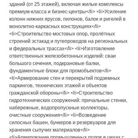
зданий (от 25 этажей), включая жилые комплексы
премиум-класса и бизнес-центры</li> <li>Усиление
колонн нижних ярусов, пилонов, балок и ригелей в
монолитно-каркасных конструкциях</li>
<li>Строительство мостовых опор, пролётных
строений эстакад и путепроводов на региональных
и федеральных трассах</li> <li>Изготовление
ответственных железобетонных изделий: сваи
большого сечения, подкрановые балки,
фундаментные блоки для промобъектов</li>
<li>Армирование стен и перекрытий подземных
паркингов, технических этажей и объектов
гражданской обороны</li> <li>Строительство
гидротехнических сооружений: причальные стенки,
набережные, водопропускные коллекторы,
очистные сооружения</li> <li>Возведение
силосных башен, бункеров и резервуаров для
хранения сыпучих материалов</li>
<li>Армирование промышленных полов в цехах с