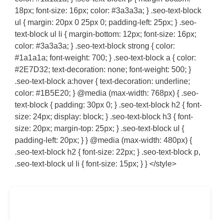
18px; font-size: 16px; color: #3a3a3a; } .seo-text-block
ul { margin: 20px 0 25px 0; padding-left: 25px; } .seo-
text-block ul li { margin-bottom: 12px; font-size: 16px;
color: #3a3a3a; } .seo-text-block strong { color:
#1a1a1a; font-weight: 700; } .seo-text-block a { color:
#2E7D32; text-decoration: none; font-weight: 500; }
.seo-text-block a:hover { text-decoration: underline;
color: #1B5E20; } @media (max-width: 768px) { .seo-
text-block { padding: 30px 0; } .seo-text-block h2 { font-
size: 24px; display: block; } .seo-text-block h3 { font-
size: 20px; margin-top: 25px; } .seo-text-block ul {
padding-left: 20px; } } @media (max-width: 480px) {
.seo-text-block h2 { font-size: 22px; } .seo-text-block p,
.seo-text-block ul li { font-size: 15px; } } </style>