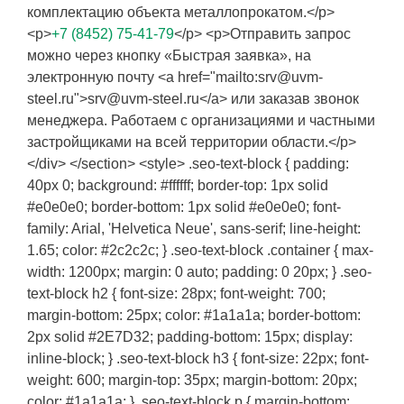
комплектацию объекта металлопрокатом.</p>
<p>
+7 (8452) 75-41-79
</p> <p>Отправить запрос
можно через кнопку «Быстрая заявка», на
электронную почту <a href="mailto:srv@uvm-
steel.ru">srv@uvm-steel.ru</a> или заказав звонок
менеджера. Работаем с организациями и частными
застройщиками на всей территории области.</p>
</div> </section> <style> .seo-text-block { padding:
40px 0; background: #ffffff; border-top: 1px solid
#e0e0e0; border-bottom: 1px solid #e0e0e0; font-
family: Arial, 'Helvetica Neue', sans-serif; line-height:
1.65; color: #2c2c2c; } .seo-text-block .container { max-
width: 1200px; margin: 0 auto; padding: 0 20px; } .seo-
text-block h2 { font-size: 28px; font-weight: 700;
margin-bottom: 25px; color: #1a1a1a; border-bottom:
2px solid #2E7D32; padding-bottom: 15px; display:
inline-block; } .seo-text-block h3 { font-size: 22px; font-
weight: 600; margin-top: 35px; margin-bottom: 20px;
color: #1a1a1a; } .seo-text-block p { margin-bottom: