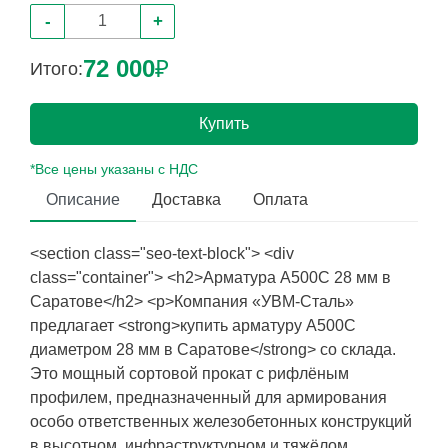
-
+
72 000
₽
Итого:
Купить
*Все цены указаны с НДС
Описание
Доставка
Оплата
<section class="seo-text-block"> <div
class="container"> <h2>Арматура А500С 28 мм в
Саратове</h2> <p>Компания «УВМ-Сталь»
предлагает <strong>купить арматуру А500С
диаметром 28 мм в Саратове</strong> со склада.
Это мощный сортовой прокат с рифлёным
профилем, предназначенный для армирования
особо ответственных железобетонных конструкций
в высотном, инфраструктурном и тяжёлом