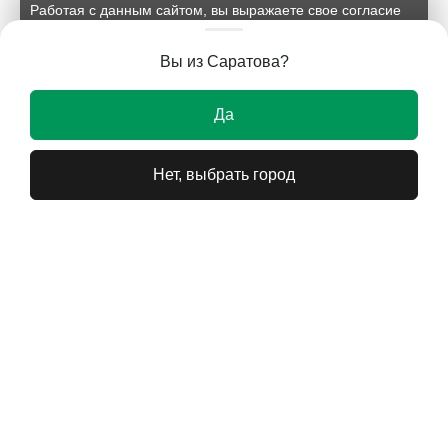
Работая с данным сайтом, вы выражаете свое согласие
на применение файлов cookie и обработку персональных
данных на условиях, изложенных в
соответствующих
Вы из Саратова?
документах.
Ок
Да
Нет, выбрать город