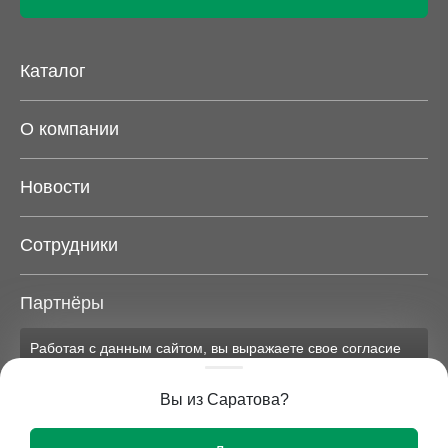
Каталог
О компании
Новости
Сотрудники
Партнёры
Работая с данным сайтом, вы выражаете свое согласие
Карта сайта
на применение файлов cookie и обработку персональных
данных на условиях, изложенных в
соответствующих
Вы из Саратова?
документах.
Вся представленная на сайте информация носит
Ок
исключительно информационный характер и ни при