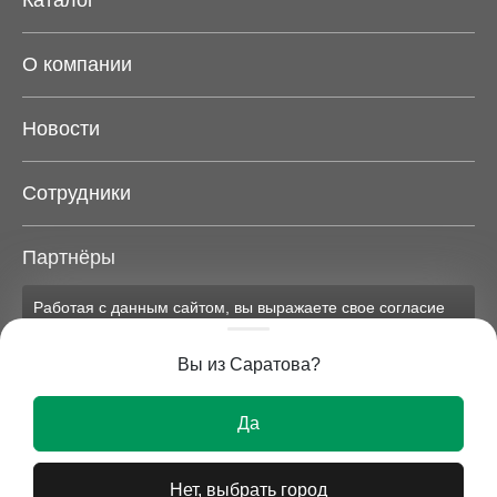
Каталог
О компании
Новости
Сотрудники
Партнёры
Работая с данным сайтом, вы выражаете свое согласие
Карта сайта
на применение файлов cookie и обработку персональных
данных на условиях, изложенных в
соответствующих
Вы из Саратова?
документах.
Вся представленная на сайте информация носит
Ок
исключительно информационный характер и ни при
Да
каких условиях не является публичной офертой.
Нет, выбрать город