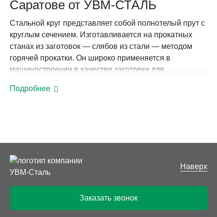
Саратове от УВМ-СТАЛЬ
Стальной круг представляет собой полнотелый прут с
круглым сечением. Изготавливается на прокатных
станах из заготовок — слябов из стали — методом
горячей прокатки. Он широко применяется в
машиностроении в качестве заготовки для
изготовления различных элементов механизмов,
Подробнее
каркасном и монолитном строительстве, в
производстве ограждений, навесов, решеток на окна,
труб, шайб, а также в других отраслях.
В зависимости от сферы использования изделия
разделяют на две категории: для общего или
специального назначения:
Наверх
для производства сварных, клепаных, болтовых
конструкций;
Заказать звонок
для пружин, рессор;
для заклепок;