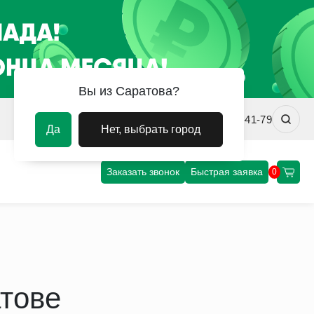
Вы из Саратова?
srv@uvm-steel.ru
+7 (8452) 75-41-79
Да
Нет, выбрать город
Заказать звонок
Быстрая заявка
0
атове