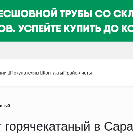
нии
Покупателям
Контакты
Прайс-листы
таный
 горячекатаный в Сар