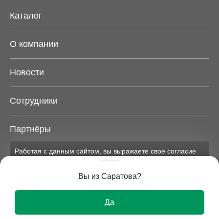
Каталог
О компании
Новости
Сотрудники
Партнёры
Работая с данным сайтом, вы выражаете свое согласие
Карта сайта
на применение файлов cookie и обработку персональных
данных на условиях, изложенных в
соответствующих
Вы из Саратова?
документах.
Вся представленная на сайте информация носит
Ок
исключительно информационный характер и ни при
Да
каких условиях не является публичной офертой.