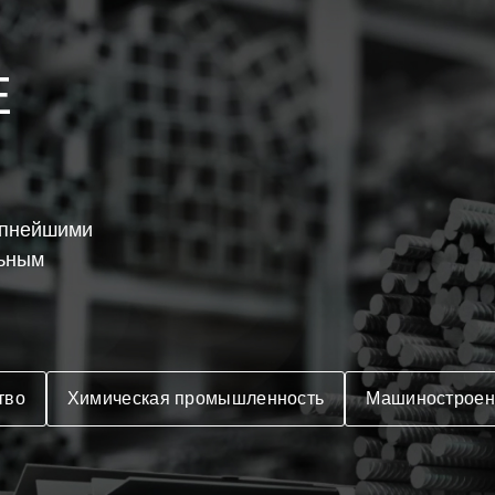
Е
упнейшими
льным
тво
Химическая промышленность
Машиностроен