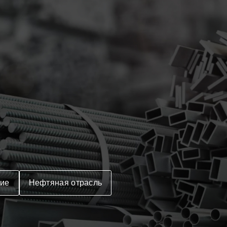
ие
Нефтяная отрасль