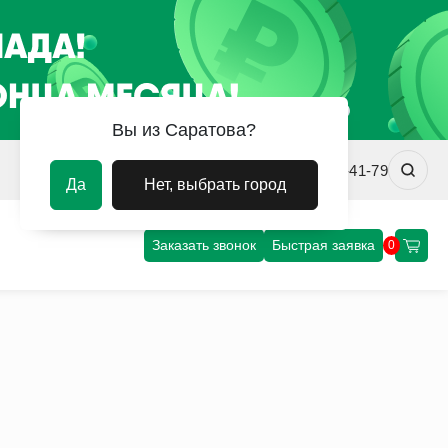
Вы из Саратова?
srv@uvm-steel.ru
+7 (8452) 75-41-79
Да
Нет, выбрать город
Заказать звонок
Быстрая заявка
0