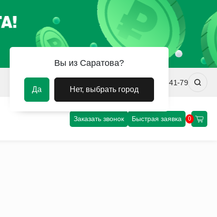
Вы из Саратова?
srv@uvm-steel.ru
+7 (8452) 75-41-79
Да
Нет, выбрать город
Заказать звонок
Быстрая заявка
0