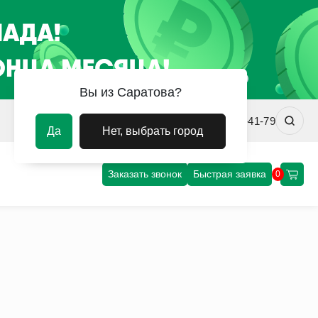
Вы из Саратова?
srv@uvm-steel.ru
+7 (8452) 75-41-79
Да
Нет, выбрать город
Заказать звонок
Быстрая заявка
0