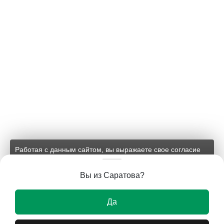
Работая с данным сайтом, вы выражаете свое согласие
на применение файлов cookie и обработку персональных
данных на условиях, изложенных в
соответствующих
Вы из Саратова?
документах.
Ок
Да