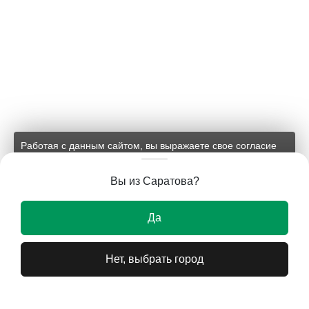
Работая с данным сайтом, вы выражаете свое согласие
на применение файлов cookie и обработку персональных
данных на условиях, изложенных в
соответствующих
Вы из Саратова?
документах.
Ок
Да
Нет, выбрать город