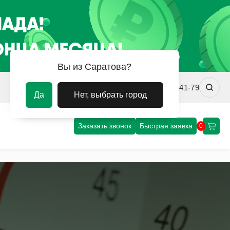
Вы из Саратова?
srv@uvm-steel.ru
+7 (8452) 75-41-79
Да
Нет, выбрать город
Заказать звонок
Быстрая заявка
0