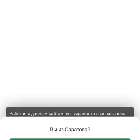
Работая с данным сайтом, вы выражаете свое согласие
на применение файлов cookie и обработку персональных
данных на условиях, изложенных в
соответствующих
Вы из Саратова?
документах.