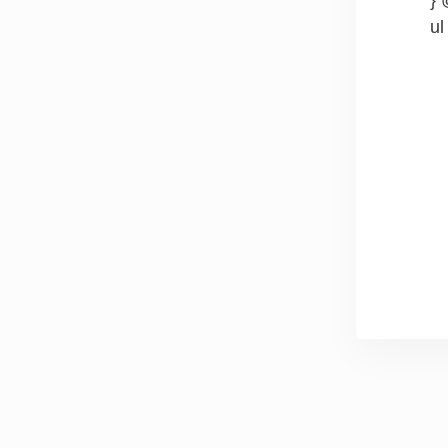
} 
ul