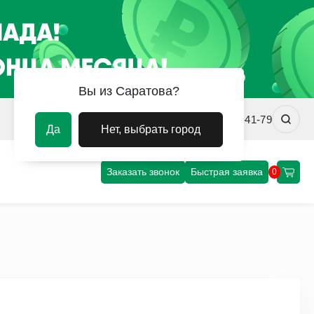
Вы из Саратова?
srv@uvm-steel.ru
+7 (8452) 75-41-79
Да
Нет, выбрать город
Заказать звонок
Быстрая заявка
0