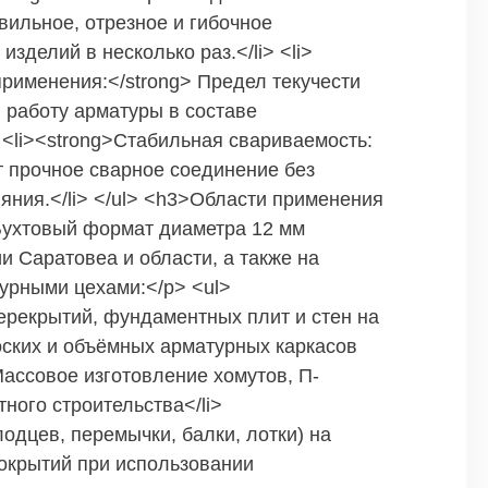
вильное, отрезное и гибочное
зделий в несколько раз.</li> <li>
рименения:</strong> Предел текучести
 работу арматуры в составе
 <li><strong>Стабильная свариваемость:
т прочное сварное соединение без
яния.</li> </ul> <h3>Области применения
Бухтовый формат диаметра 12 мм
и Саратовеа и области, а также на
урными цехами:</p> <ul>
ерекрытий, фундаментных плит и стен на
оских и объёмных арматурных каркасов
Массовое изготовление хомутов, П-
ного строительства</li>
одцев, перемычки, балки, лотки) на
окрытий при использовании