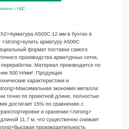
указаны с НДС
"> <h2>Арматура А500С 12 мм в бухтах в
 <strong>купить арматуру А500С
специальный формат поставки самого
очного производства арматурных сеток,
й переработки. Материал производится по
нее 500 Н/мм². Продукция
ехнические характеристики и
strong>Максимальная экономия металла:
жни точно по проектной длине, полностью
ия достигает 15% по сравнению с
транспортировке и хранении:</strong>
 длиной 11.7 м, что существенно снижает
<strong>Высокая производительность