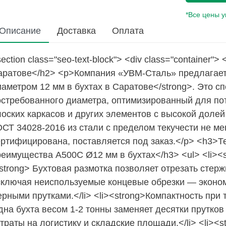
*Все цены 
Описание
Доставка
Оплата
ection class="seo-text-block"> <div class="container
аратове</h2> <p>Компания «УВМ-Сталь» предлагает
иаметром 12 мм в бухтах в Саратове</strong>. Это 
остребованного диаметра, оптимизированный для пот
лоских каркасов и других элементов с высокой доле
ОСТ 34028-2016 из стали с пределом текучести не ме
ертифицирована, поставляется под заказ.</p> <h3>Т
реимущества А500С Ø12 мм в бухтах</h3> <ul> <li><
strong> Бухтовая размотка позволяет отрезать стер
сключая неиспользуемые концевые обрезки — эконом
рными прутками.</li> <li><strong>Компактность при 
на бухта весом 1-2 тонны заменяет десятки прутков
траты на логистику и складские площади.</li> <li>