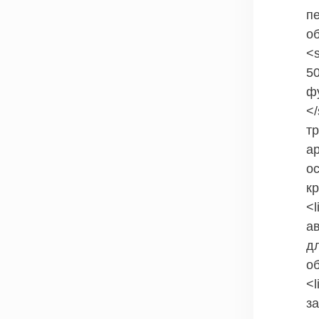
п
об
<
5
ф
<
т
а
о
к
<
а
д
о
<
з