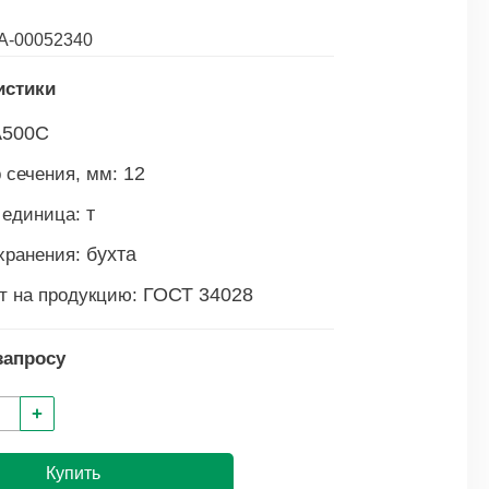
А-00052340
истики
А500С
12
 сечения, мм:
т
 единица:
бухта
хранения:
ГОСТ 34028
т на продукцию:
запросу
+
Купить