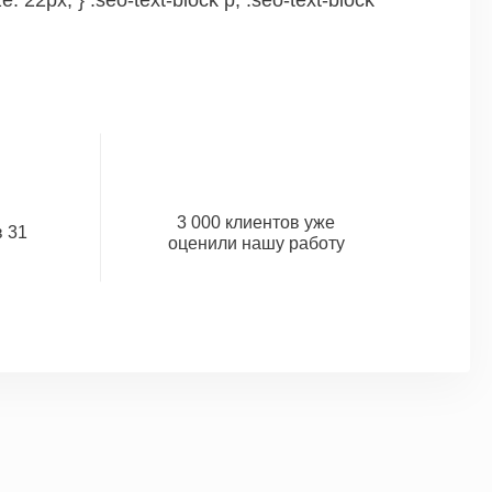
: 22px; } .seo-text-block p, .seo-text-block
3 000 клиентов уже
 31
оценили нашу работу