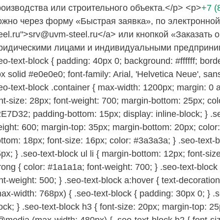
роизводства или строительного объекта.</p> <p>
+7 (
ожно через форму «Быстрая заявка», по электронной 
eel.ru">srv@uvm-steel.ru</a> или кнопкой «Заказать 
ридическими лицами и индивидуальными предпринимат
eo-text-block { padding: 40px 0; background: #ffffff; bor
x solid #e0e0e0; font-family: Arial, 'Helvetica Neue', sans
eo-text-block .container { max-width: 1200px; margin: 0 a
nt-size: 28px; font-weight: 700; margin-bottom: 25px; co
E7D32; padding-bottom: 15px; display: inline-block; } .seo
ight: 600; margin-top: 35px; margin-bottom: 20px; color:
ttom: 18px; font-size: 16px; color: #3a3a3a; } .seo-text-b
px; } .seo-text-block ul li { margin-bottom: 12px; font-siz
rong { color: #1a1a1a; font-weight: 700; } .seo-text-bloc
nt-weight: 500; } .seo-text-block a:hover { text-decorati
ax-width: 768px) { .seo-text-block { padding: 30px 0; } .s
ock; } .seo-text-block h3 { font-size: 20px; margin-top: 25p