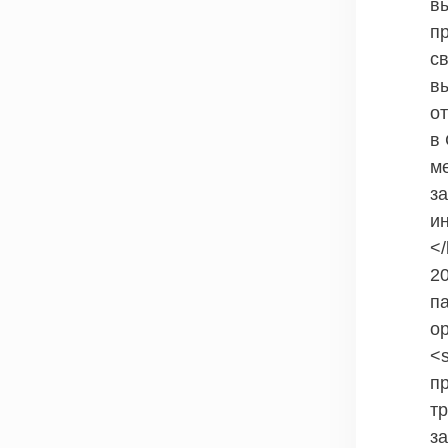
в
п
с
в
от
в
м
з
и
</
2
п
ор
<s
п
т
з