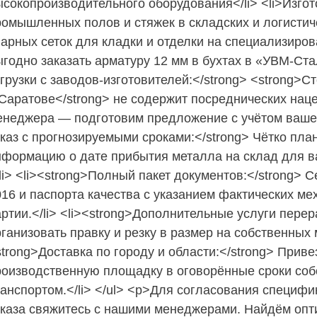
ысокопроизводительного оборудования</li> <li>Изго
ромышленных полов и стяжек в складских и логистиче
варных сеток для кладки и отделки на специализиров
ыгодно заказать арматуру 12 мм в бухтах в «УВМ-Ста
грузки с заводов-изготовителей:</strong> <strong>
 Саратове</strong> не содержит посреднических наце
енеджера — подготовим предложение с учётом вашего
аказ с прогнозируемыми сроками:</strong> Чётко пл
нформацию о дате прибытия металла на склад для в
li> <li><strong>Полный пакет документов:</strong>
016 и паспорта качества с указанием фактических ме
артии.</li> <li><strong>Дополнительные услуги пере
ганизовать правку и резку в размер на собственных м
trong>Доставка по городу и области:</strong> Прив
роизводственную площадку в оговорённые сроки со
ранспортом.</li> </ul> <p>Для согласования специф
аказа свяжитесь с нашими менеджерами. Найдём оп