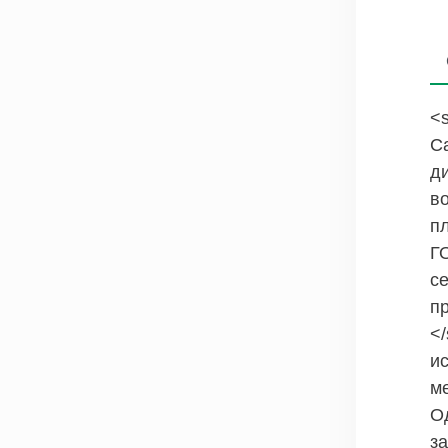
<s
С
д
в
п
Г
с
п
</
и
ме
Од
за