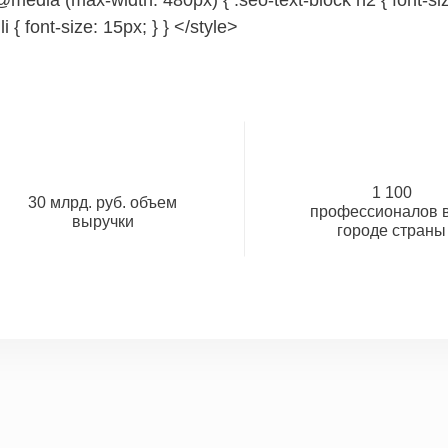
@media (max-width: 480px) { .seo-text-block h2 { font-size
 li { font-size: 15px; } } </style>
1 100
30 млрд. руб. объем
профессионалов в
выручки
городе страны