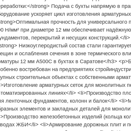
ереработки:</strong> Подача с бухты напрямую в пра
орудование ускоряет цикл изготовления арматурных и
strong>Оптимальная прочность для универсального п
00 Н/мм² при диаметре 12 мм обеспечивает надёжную
ундаментов, перекрытий и несущих конструкций.</li>
/strong> Низкоуглеродистый состав стали гарантируе
рещин и ослабления сечения в зоне термического вли
рматуры 12 мм А500С в бухтах в Саратове</h3> <p>
собенно востребован на предприятиях стройиндустри
рупных строительных объектах с собственными армат
li>Изготовление арматурных сеток для монолитных п
втоматизированных линиях</li> <li>Производство пл
ля ленточных фундаментов, колонн и балок</li> <li>
бразных элементов и закладных деталей для монолит
li>Производство железобетонных изделий (кольца кол
аводах ЖБИ</li> <li>Армирование дорожных плит и п