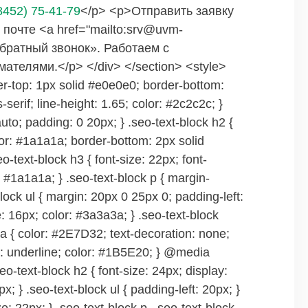
8452) 75-41-79
</p> <p>Отправить заявку
почте <a href="mailto:srv@uvm-
обратный звонок». Работаем с
елями.</p> </div> </section> <style>
der-top: 1px solid #e0e0e0; border-bottom:
-serif; line-height: 1.65; color: #2c2c2c; }
uto; padding: 0 20px; } .seo-text-block h2 {
lor: #1a1a1a; border-bottom: 2px solid
-text-block h3 { font-size: 22px; font-
 #1a1a1a; } .seo-text-block p { margin-
lock ul { margin: 20px 0 25px 0; padding-left:
e: 16px; color: #3a3a3a; } .seo-text-block
k a { color: #2E7D32; text-decoration: none;
on: underline; color: #1B5E20; } @media
eo-text-block h2 { font-size: 24px; display:
x; } .seo-text-block ul { padding-left: 20px; }