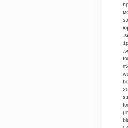
п
м
st
ю
.s
1p
.s
fo
#2
we
bo
25
st
fo
(m
bl