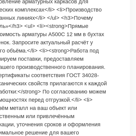
товление арматурных каркасов для
ских комплексах</li> <li>Производство
анных линиях</li> </ul> <h3>Почему
ль»</h3> <ul> <li><strong>Прямые
Стоимость арматуры А500С 12 мм в бухтах
нок. Запросите актуальный расчёт у
 объёма.</li> <li><strong>Работа под
анируем поставки, предоставляем
ашего производственного планирования.
 Сертификаты соответствия ГОСТ 34028-
ханических свойств прилагаются к каждой
работки:</strong> По согласованию можем
ощностях перед отгрузкой.</li> <li>
езём металл на ваш объект или
бственным или привлечённым
икации, уточнения сроков и оформления
тимальное решение для вашего